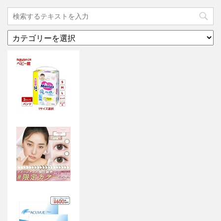
カ
テ
ゴ
リ
ー