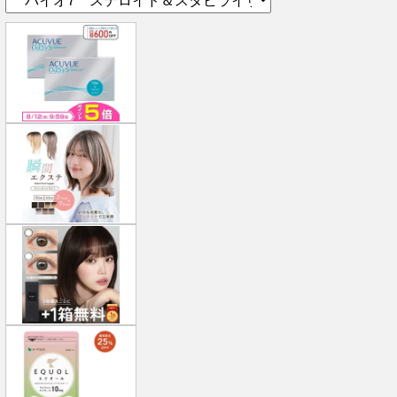
テ
ゴ
リ
ー