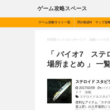
ゲーム攻略スペース
ゲーム攻略サイト一覧
閃の軌跡4 マップ攻
HOME
>
バイオハザード７ 攻略
>
バイオ
「 バイオ7 ス
場所まとめ 」 一
ステロイド スタビ
2017/02/09
-
バイ
ド７ 攻略
ステロイド＆スタビ
便利なアイテム「ステ
度上昇）の入手場所につ