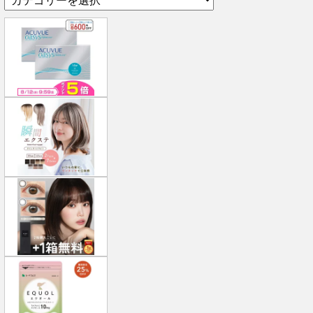
テ
ゴ
リ
ー