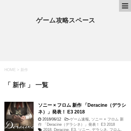
ゲーム攻略スペース
HOME
>
新作
「 新作 」 一覧
ソニー × フロム 新作 「Deracine（デラシ
ネ）」発表！ E3 2018
2018/06/12
-
ゲーム速報
,
ソニー × フロム 新
作 「Deracine（デラシネ）」発表！ E3 2018
2018
,
Deracine
,
E3
,
ソニー
,
デラシネ
,
フロム
,