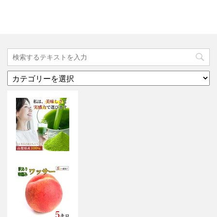
カ
テ
ゴ
リ
ー