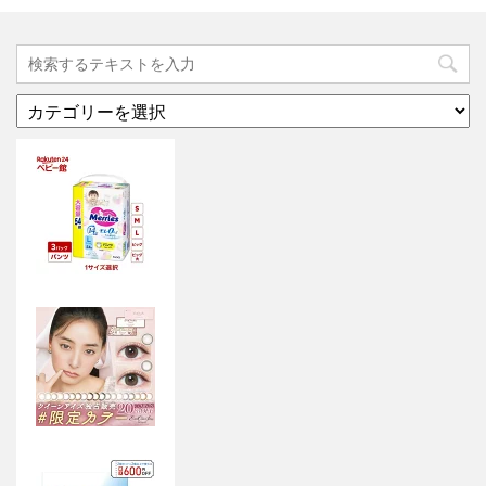
カ
テ
ゴ
リ
ー