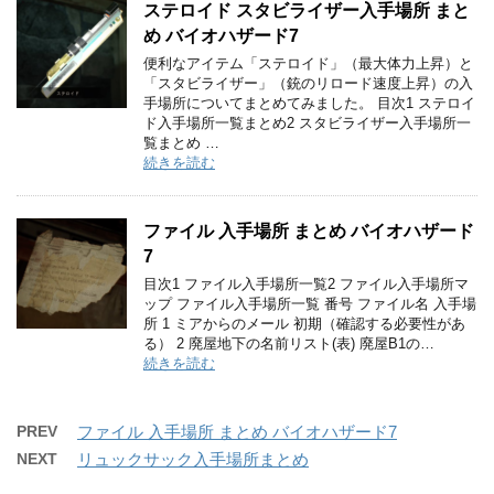
ステロイド スタビライザー入手場所 まと
め バイオハザード7
便利なアイテム「ステロイド」（最大体力上昇）と
「スタビライザー」（銃のリロード速度上昇）の入
手場所についてまとめてみました。 目次1 ステロイ
ド入手場所一覧まとめ2 スタビライザー入手場所一
覧まとめ …
続きを読む
ファイル 入手場所 まとめ バイオハザード
7
目次1 ファイル入手場所一覧2 ファイル入手場所マ
ップ ファイル入手場所一覧 番号 ファイル名 入手場
所 1 ミアからのメール 初期（確認する必要性があ
る） 2 廃屋地下の名前リスト(表) 廃屋B1の…
続きを読む
PREV
ファイル 入手場所 まとめ バイオハザード7
NEXT
リュックサック入手場所まとめ