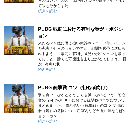
るのはいいものの、気が付けば弾を命中させられて
て訳も分からず死…
続きを読む
PUBG 戦闘における有利な状況・ポジシ
ョン
来たるべき敵に備え強い武器やスコープ等アイテム
を充実させるのも良いですが、戦闘を優位に進めら
れるように、事前に有利な状況やポジションを取っ
ておくと、勝てる可能性もより上がるでしょう。 目
次1 有利な状…
続きを読む
PUBG 銃撃戦 コツ（初心者向け）
撃ち合いになるとどうしても勝てないという、初心
者の方向けのPUBGにおける銃撃戦のコツについて
まとめました。 撃ち合い（銃撃戦）のコツ 使用武
器（銃）の選択について 室内など至近距離ならばシ
ョットガン…
続きを読む