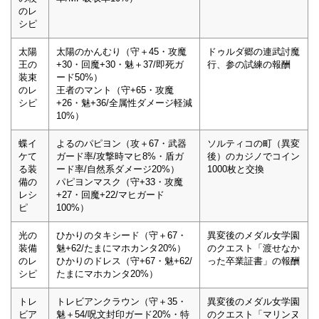
のレ
シピ
太陽
太陽のかんむり（守＋45・攻魔
ドゥルダ郷の連武討魔
王の
+30・回魔+30・魅＋37/即死ガ
行、参の試練の報酬
装束
ード50%）
のレ
王者のマント（守+65・攻魔
シピ
+26・魅+36/全属性ダメージ軽減
10%）
蝶イ
よるのパピヨン（攻＋67・武器
ソルティコの町（異変
ケて
ガード率/攻撃時マヒ8%・盾ガ
後）のカジノでコイン
る装
ード率/自然系ダメージ20%）
1000枚と交換
備の
パピヨンマスク（守+33・攻魔
レシ
+27・回魔+22/マヒガード
ピ
100%）
光の
ひかりのタキシード（守＋67・
異変後のメダル女学園
装備
魅+62/たまにマホカンタ20%）
のクエスト「渡せなか
のレ
ひかりのドレス（守+67・魅+62/
った卒業証書」の報酬
シピ
たまにマホカンタ20%）
トレ
トレビアンクラウン（守＋35・
異変後のメダル女学園
ビア
魅＋54/呪文封印ガード20%・特
のクエスト「マリンヌ