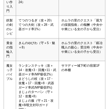
い作
24）
り入
門
鉄製
てつのつるぎ（攻＋20）
ホムラの里のクエスト「親方
の剣
てつの大剣（攻＋28・武
の採掘指南」の報酬（中央や
のレ
器ガード率1%）
や東にいる女の子から受注）
シピ
黄金
きんのゆびわ（守＋5・魅
ホムラの里のクエスト「鍛冶
の指
＋8）
職人の親心」受注時（中央や
輪入
や東にいる女の子から受注）
門
魔女
ランタンステッキ（攻＋
サマディー城下町の宿屋1F
っ子
14・攻魔+3・回魔+11・武
の本棚
バイ
器ガード率/MP吸収2%）
ブル
まどうしの杖（攻＋17・
攻魔＋17・回魔+8・武器
ガード率武/MP吸収8%)
まじょのターバン（守＋
12・攻魔+8）
まじょの服（守＋21・攻
魔+8/呪文封印ガード