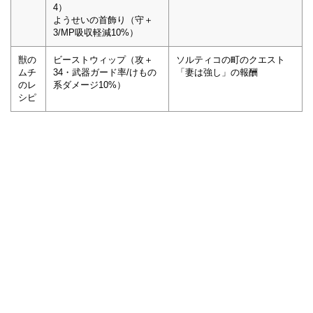
4）
ようせいの首飾り（守＋
3/MP吸収軽減10%）
獣の
ビーストウィップ（攻＋
ソルティコの町のクエスト
ムチ
34・武器ガード率/けもの
「妻は強し」の報酬
のレ
系ダメージ10%）
シピ