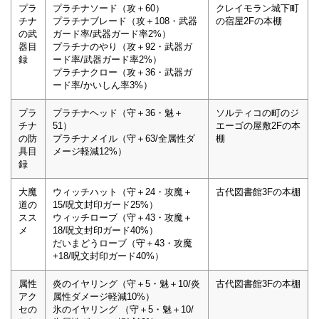
プラ
プラチナソード（攻＋60）
クレイモラン城下町
チナ
プラチナブレード（攻＋108・武器
の宿屋2Fの本棚
の武
ガード率/武器ガード率2%）
器目
プラチナのやり（攻＋92・武器ガ
録
ード率/武器ガード率2%）
プラチナクロー（攻＋36・武器ガ
ード率/かいしん率3%）
プラ
プラチナヘッド（守＋36・魅＋
ソルティコの町のジ
チナ
51）
エーゴの屋敷2Fの本
の防
プラチナメイル（守＋63/全属性ダ
棚
具目
メージ軽減12%）
録
大魔
ウィッチハット（守＋24・攻魔＋
古代図書館3Fの本棚
道の
15/呪文封印ガード25%）
スス
ウィッチローブ（守＋43・攻魔＋
メ
18/呪文封印ガード40%）
だいまどうローブ（守＋43・攻魔
+18/呪文封印ガード40%）
属性
炎のイヤリング（守＋5・魅＋10/炎
古代図書館3Fの本棚
アク
属性ダメージ軽減10%）
セの
氷のイヤリング （守＋5・魅＋10/