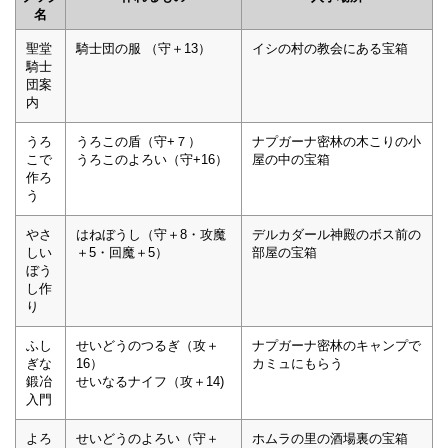
名
聖堂
騎士団の服 （守＋13）
イシの村の教会にある宝箱
騎士
団案
内
うろ
うろこの盾（守+７）
ナプガーナ密林の木こりの小
こで
うろこのよろい（守+16）
屋の中の宝箱
作ろ
う
やさ
はねぼうし（守＋8・攻魔
デルカダール神殿のボス前の
しい
＋5・回魔＋5）
部屋の宝箱
ぼう
し作
り
ふし
せいどうのつるぎ（攻＋
ナプガーナ密林のキャンプで
ぎな
16）
カミュにもらう
鍛冶
せいなるナイフ（攻＋14)
入門
よろ
せいどうのよろい（守＋
ホムラの里の酒場裏の宝箱