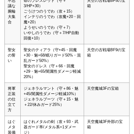
不思
命のブレスレット（守＋
天空の古戦場BF5の宝
議な
3/HP+30）
箱
腕輪
ごうけつのうでわ（攻＋15）
大集
インテリのうでわ（攻魔+20・回
合
魔+20）
ようせいのうでわ（守＋7）
いやしのうでわ（守＋7/HP自動
回復+10）
聖女
聖女のティアラ（守+45・回魔
天空の古戦場BF9の宝
の誓
+30・魅+68/眠りガード50%・混
箱
い
乱ガード50%）
聖女のドレス（守＋66・回魔
+29・魅+65/闇属性ダメージ軽減
20%）
将軍
ジェネラルマント（守＋86・魅
天空魔城3Fの宝箱
正装
+45/闇属性ダメージ軽減10%）
の仕
ジェネラルブーツ（守＋15・魅
立て
＋22/休みガード25%）
方
はぐ
はぐれメタルの剣（攻＋93・武
天空魔城3F外部の宝
メタ
器ガード率/メタル系+1ダメー
箱
装備
ジ）