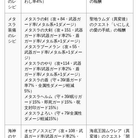
のレ
わし率4%）
の報酬
シピ
メタ
メタスラの剣（攻＋84・武器ガ
聖地ラムダ（異変後）
スラ
ード率/メタル系+1ダメージ）
のクエスト「いにしえ
装備
メタスラの大剣（攻＋151・武器
の愛の手紙」の報酬
のレ
ガード率/武器ガード率2%・盾
シピ
ガード率/メタル系+1ダメージ）
メタスラブーメラン（攻＋55・
武器ガード率/メタル系+1ダメー
ジ）
メタスラのやり（攻+114・武器
ガード率/武器ガード率2%・盾
ガード率/メタル系+1ダメージ）
メタスラの盾（守＋39/盾ガード
率7%・全属性ダメージ軽減
5%）
メタスラヘルム（守＋39/眠りガ
ード15%・即死ガード15%・呪
文封印ガード15%）
メタスラよろい（守＋79/全属性
ダメージ軽減15%）
海神
オセアノススピア（攻＋108・武
海底王国ムウレア（異
のヤ
器ガード率/武器ガード率2%・
変後）のクエスト「開