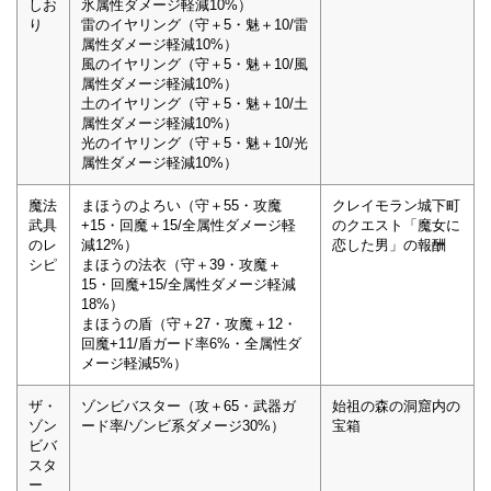
しお
氷属性ダメージ軽減10%）
り
雷のイヤリング（守＋5・魅＋10/雷
属性ダメージ軽減10%）
風のイヤリング（守＋5・魅＋10/風
属性ダメージ軽減10%）
土のイヤリング（守＋5・魅＋10/土
属性ダメージ軽減10%）
光のイヤリング（守＋5・魅＋10/光
属性ダメージ軽減10%）
魔法
まほうのよろい（守＋55・攻魔
クレイモラン城下町
武具
+15・回魔＋15/全属性ダメージ軽
のクエスト「魔女に
のレ
減12%）
恋した男」の報酬
シピ
まほうの法衣（守＋39・攻魔＋
15・回魔+15/全属性ダメージ軽減
18%）
まほうの盾（守＋27・攻魔＋12・
回魔+11/盾ガード率6%・全属性ダ
メージ軽減5%）
ザ・
ゾンビバスター（攻＋65・武器ガ
始祖の森の洞窟内の
ゾン
ード率/ゾンビ系ダメージ30%）
宝箱
ビバ
スタ
ー