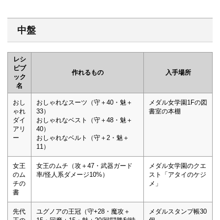
中盤
レシ
ピブ
作れるもの
入手場所
ック
名
おし
おしゃれなスーツ（守＋40・魅＋
メダル女学園1Fの図
ゃれ
33）
書室の本棚
ダイ
おしゃれなベスト（守＋48・魅＋
アリ
40）
ー
おしゃれなベルト（守＋2・魅＋
11）
女王
女王のムチ（攻＋47・武器ガード
メダル女学園のクエ
のム
率/怪人系ダメージ10%）
スト「アタイのケジ
チの
メ」
書
先代
ユグノアの王冠（守+28・魔攻＋
メダルスタンプ帳30