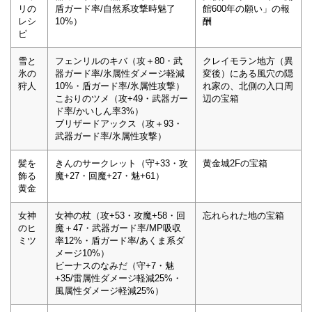
リの
盾ガード率/自然系攻撃時魅了
館600年の願い」の報
レシ
10%）
酬
ピ
雪と
フェンリルのキバ（攻＋80・武
クレイモラン地方（異
氷の
器ガード率/氷属性ダメージ軽減
変後）にある風穴の隠
狩人
10%・盾ガード率/氷属性攻撃）
れ家の、北側の入口周
こおりのツメ（攻+49・武器ガー
辺の宝箱
ド率/かいしん率3%）
ブリザードアックス（攻＋93・
武器ガード率/氷属性攻撃）
髪を
きんのサークレット（守+33・攻
黄金城2Fの宝箱
飾る
魔+27・回魔+27・魅+61）
黄金
女神
女神の杖（攻+53・攻魔+58・回
忘れられた地の宝箱
のヒ
魔＋47・武器ガード率/MP吸収
ミツ
率12%・盾ガード率/あくま系ダ
メージ10%）
ビーナスのなみだ（守+7・魅
+35/雷属性ダメージ軽減25%・
風属性ダメージ軽減25%）