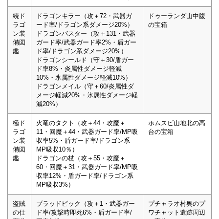
続ド
ドラゴンキラー（攻＋72・武器ガ
ドゥーランダ山中腹
ラゴ
ード率/ドラゴン系ダメージ20%）
の宝箱
ン装
ドラゴンバスター（攻＋131・武器
備図
ガード率/武器ガード率2%・盾ガー
鑑
ド率/ドラゴン系ダメージ20%）
ドラゴンシールド（守＋30/盾ガー
ド率8%・炎属性ダメージ軽減
10%・氷属性ダメージ軽減10%）
ドラゴンメイル（守＋60/炎属性ダ
メージ軽減20%・氷属性ダメージ軽
減20%）
極ド
火竜のタクト（攻＋44・攻魔＋
ホムスビ山地北の高
ラゴ
11・回魔＋44・武器ガード率/MP吸
台の宝箱
ン装
収率5%・盾ガード率/ドラゴン系
備図
MP吸収10％）
鑑
ドラゴンの杖（攻＋55・攻魔＋
60・回魔＋31・武器ガード率/MP吸
収率12%・盾ガード率/ドラゴン系
MP吸収3%）
盗賊
ブラッドピック（攻＋1・武器ガー
プチャラオ村奥のプ
の仕
ド率/攻撃時即死6%・盾ガード率/
ワチャット遺跡周辺