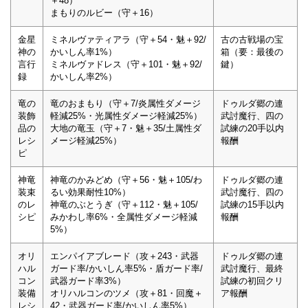
＋48）
まもりのルビー（守＋16）
金星
ミネルヴァティアラ（守＋54・魅＋92/
古の古戦場の宝
神の
かいしん率1%）
箱（要：最後の
言行
ミネルヴァドレス（守＋101・魅＋92/
鍵）
録
かいしん率2%）
竜の
竜のおまもり（守＋7/炎属性ダメージ
ドゥルダ郷の連
装飾
軽減25%・光属性ダメージ軽減25%）
武討魔行、四の
品の
大地の竜玉（守＋7・魅＋35/土属性ダ
試練の20手以内
レシ
メージ軽減25%）
報酬
ピ
神竜
神竜のかみどめ（守＋56・魅＋105/わ
ドゥルダ郷の連
装束
るい効果耐性10%）
武討魔行、四の
のレ
神竜のぶとうぎ（守＋112・魅＋105/
試練の15手以内
シピ
みかわし率6%・全属性ダメージ軽減
報酬
5%）
オリ
エンパイアブレード（攻＋243・武器
ドゥルダ郷の連
ハル
ガード率/かいしん率5%・盾ガード率/
武討魔行、最終
コン
武器ガード率3%）
試練の初回クリ
装備
オリハルコンのツメ（攻＋81・回魔＋
ア報酬
レシ
42・武器ガード率/かいしん率5%）