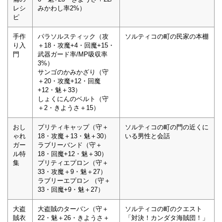
レシ
みかわし率2%）
ピ
手作
パラソルスティック（攻
ソルティコの町の民家の本棚
り入
＋18・攻魔+4・回魔+15・
門
武器ガード率/MP吸収率
3%）
サンゴのかみかざり（守
＋20・攻魔+12・回魔
+12・魅＋33）
しょくにんのベルト（守
＋2・きようさ＋15）
おし
プリティキャップ（守＋
ソルティコの町の門の近くに
ゃれ
18・攻魔＋13・魅＋30）
いる男性と会話
ガー
ラブリーバンド（守＋
ル特
18・回魔+12・魅＋30）
集
プリティエプロン（守＋
33・攻魔＋9・魅＋27）
ラブリーエプロン （守＋
33・回魔+9・魅＋27）
大盗
大盗賊のターバン（守＋
ソルティコの町のクエスト
賊衣
22・魅＋26・きようさ＋
「対決！カンダタ海賊団！」