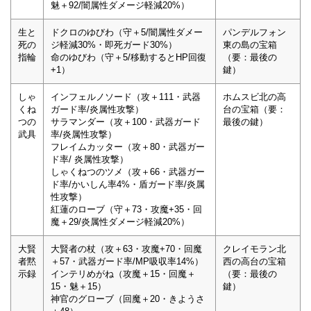
魅＋92/闇属性ダメージ軽減20%）
生と
ドクロのゆびわ（守＋5/闇属性ダメー
パンデルフォン
死の
ジ軽減30%・即死ガード30%）
東の島の宝箱
指輪
命のゆびわ（守＋5/移動するとHP回復
（要：最後の
+1）
鍵）
しゃ
インフェルノソード（攻＋111・武器
ホムスビ北の高
くね
ガード率/炎属性攻撃）
台の宝箱（要：
つの
サラマンダー（攻＋100・武器ガード
最後の鍵）
武具
率/炎属性攻撃）
フレイムカッター（攻＋80・武器ガー
ド率/ 炎属性攻撃）
しゃくねつのツメ（攻＋66・武器ガー
ド率/かいしん率4%・盾ガード率/炎属
性攻撃）
紅蓮のローブ（守＋73・攻魔+35・回
魔＋29/炎属性ダメージ軽減20%）
大賢
大賢者の杖（攻＋63・攻魔+70・回魔
クレイモラン北
者黙
＋57・武器ガード率/MP吸収率14%）
西の高台の宝箱
示録
インテリめがね（攻魔＋15・回魔＋
（要：最後の
15・魅＋15）
鍵）
神官のグローブ（回魔＋20・きようさ