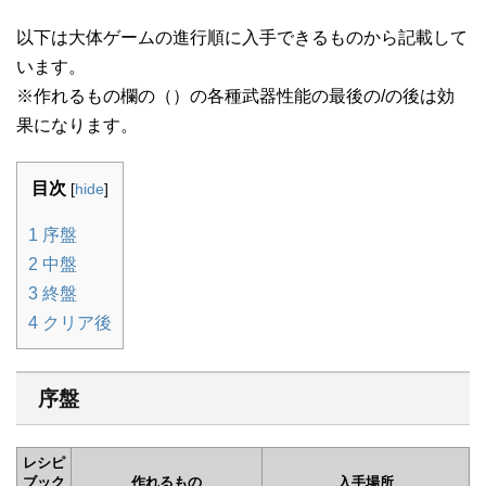
以下は大体ゲームの進行順に入手できるものから記載して
います。
※作れるもの欄の（）の各種武器性能の最後の/の後は効
果になります。
目次
[
hide
]
1
序盤
2
中盤
3
終盤
4
クリア後
序盤
レシピ
ブック
作れるもの
入手場所