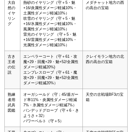
大自
熱砂のイヤリング（守＋5・魅
メダチャット地方の西
然の
+16/炎属性ダメージ軽減10%・
の高台の宝箱
イヤ
土属性ダメージ軽減10%）
リン
吹雪のイヤリング（守＋5・魅
グ
+16/氷属性ダメージ軽減10%・
風属性ダメージ軽減10%）
雷光のイヤリング （守＋5・魅
+16/雷属性ダメージ軽減10%・
光属性ダメージ軽減10%）
古き
エンペラーコート（守＋61・攻
クレイモラン地方の北
王者
魔+29・回魔+29・魅+52/全属性
西の高台の宝箱
の伝
ダメージ軽減20%)
説
エンプレスローブ（守＋61・魔
攻+29・回魔+29・魅+52/全属性
ダメージ軽減20%）
熟練
オーガシールド（守；45/盾ガー
天空の古戦場BF3の宝
者用
ド率11%・炎属性ダメージ軽減
箱
武具
7%・氷属性ダメージ軽減7%）
図鑑
バンデッドグローブ（守＋6・き
ようさ＋32）
パワーベルト（守＋5）