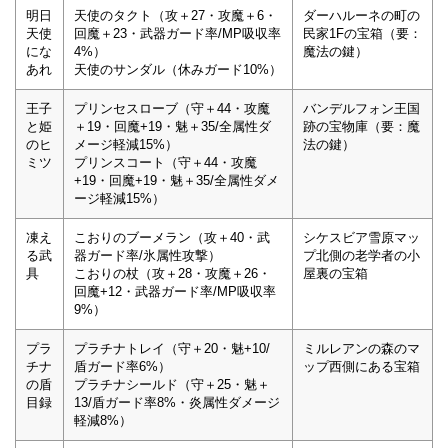
明日
天使のタクト（攻＋27・攻魔＋6・
ダーハルーネの町の
天使
回魔＋23・武器ガード率/MP吸収率
民家1Fの宝箱（要：
にな
4%）
魔法の鍵）
あれ
天使のサンダル（休みガード10%）
王子
プリンセスローブ（守＋44・攻魔
バンデルフォン王国
と姫
＋19・回魔+19・魅＋35/全属性ダ
跡の宝物庫（要：魔
のヒ
メージ軽減15%）
法の鍵）
ミツ
プリンスコート（守＋44・攻魔
+19・回魔+19・魅＋35/全属性ダメ
ージ軽減15%）
凍え
こおりのブーメラン（攻＋40・武
シケスビア雪原マッ
る武
器ガード率/氷属性攻撃）
プ北側の老学者の小
具
こおりの杖（攻＋28・攻魔＋26・
屋裏の宝箱
回魔+12・武器ガード率/MP吸収率
9%）
プラ
プラチナトレイ（守＋20・魅+10/
ミルレアンの森のマ
チナ
盾ガード率6%）
ップ西側にある宝箱
の盾
プラチナシールド（守＋25・魅＋
目録
13/盾ガード率8%・炎属性ダメージ
軽減8%）