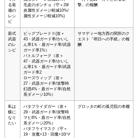
る装
毛皮のポンチョ（守＋29/
撃」の報酬
備の
炎属性ダメージ軽減10%/
レシ
属性ダメージ軽減10%)
ピ
新式
ビッグブレードⅡ(攻＋
サマディー地方西の関所のク
武器
43・武器ガード率/かいし
エスト「明日への手紙」の報
のレ
ん率1％・盾ガード率/武器
酬
シピ
ガード率1%）
バトルフォーク（攻＋
47・武器ガード率/かいし
ん率1％・盾ガード率/武器
ガード率2
ローズウィップ（攻＋
27・武器ガード率/攻撃時
幻惑4%・盾ガード率/自然
系ダメージ10%）
私は
バタフライダガー（攻＋
グロッタの町の孤児院の本棚
蝶に
29・武器ガード率/攻撃時
なり
マヒ8%・盾ガード率/自然
たい
系ダメージ20%）
バタフライマスク（守＋
19・攻魔+13・回魔+10/マ