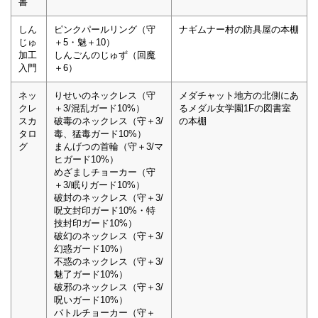
書
しん
ピンクパールリング（守
ナギムナー村の防具屋の本棚
じゅ
＋5・魅＋10）
加工
しんごんのじゅず（回魔
入門
＋6）
ネッ
りせいのネックレス（守
メダチャット地方の北側にあ
クレ
＋3/混乱ガード10%）
るメダル女学園1Fの図書室
スカ
破毒のネックレス（守＋3/
の本棚
タロ
毒、猛毒ガード10%）
グ
まんげつの首輪（守＋3/マ
ヒガード10%）
めざましチョーカー（守
＋3/眠りガード10%）
破封のネックレス（守＋3/
呪文封印ガード10%・特
技封印ガード10%）
破幻のネックレス（守＋3/
幻惑ガード10%）
不惑のネックレス（守＋3/
魅了ガード10%）
破邪のネックレス（守＋3/
呪いガード10%）
バトルチョーカー（守＋