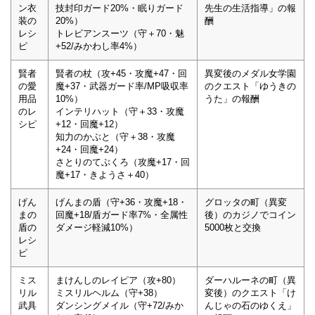
ン衣
技封印ガード20%・眠りガード
先生の生活指導」の報
装の
20%）
酬
レシ
トレビアンスーツ（守＋70・魅
ピ
+52/みかわし率4%）
賢者
賢者の杖（攻+45・攻魔+47・回
異変後のメダル女学園
の愛
魔+37・武器ガード率/MP吸収率
のクエスト「ゆうきの
用品
10%）
うた」の報酬
のレ
インテリハット（守＋33・攻魔
シピ
+12・回魔+12）
知力のかぶと（守＋38・攻魔
+24・回魔+24）
さとりのてぶくろ（攻魔+17・回
魔+17・きようさ＋40）
げん
げんまの盾（守+36・攻魔+18・
グロッタの町（異変
まの
回魔+18/盾ガード率7%・全属性
後）のカジノでコイン
盾の
ダメージ軽減10%）
5000枚と交換
レシ
ピ
ミス
まけんしのレイピア（攻+80）
ダーハルーネの町（異
リル
ミスリルヘルム（守+38）
変後）のクエスト「け
武具
ダンシングメイル（守+72/みか
んじゃの石のゆくえ」