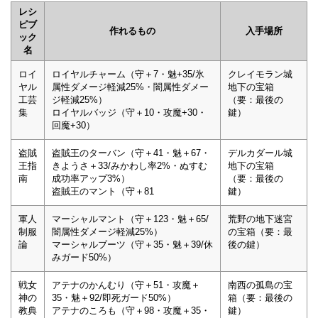
レシ
ピブ
作れるもの
入手場所
ック
名
ロイ
ロイヤルチャーム（守＋7・魅+35/氷
クレイモラン城
ヤル
属性ダメージ軽減25%・闇属性ダメー
地下の宝箱
工芸
ジ軽減25%）
（要：最後の
集
ロイヤルバッジ（守＋10・攻魔+30・
鍵）
回魔+30）
盗賊
盗賊王のターバン（守＋41・魅＋67・
デルカダール城
王指
きようさ＋33/みかわし率2%・ぬすむ
地下の宝箱
南
成功率アップ3%）
（要：最後の
盗賊王のマント（守＋81
鍵）
軍人
マーシャルマント（守＋123・魅＋65/
荒野の地下迷宮
制服
闇属性ダメージ軽減25%）
の宝箱（要：最
論
マーシャルブーツ（守＋35・魅＋39/休
後の鍵）
みガード50%）
戦女
アテナのかんむり（守＋51・攻魔＋
南西の孤島の宝
神の
35・魅＋92/即死ガード50%）
箱（要：最後の
教典
アテナのころも（守＋98・攻魔＋35・
鍵）