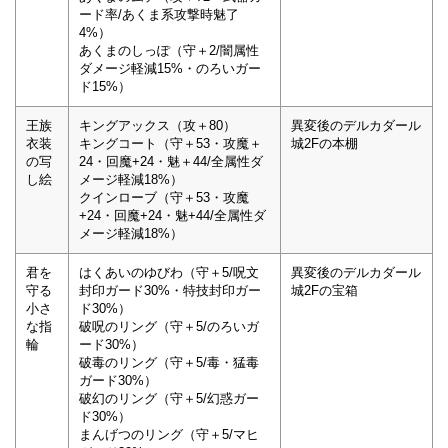
ード率/あくま系攻撃時魅了
4%）
あくまのしっぽ（守＋2/闇属性
ダメージ軽減15%・のろいガー
ド15%）
王族
キングアックス（攻＋80）
異変後のデルカダール
衣装
キングコート（守＋53・攻魔＋
城2Fの本棚
の写
24・回魔+24・魅＋44/全属性ダ
し絵
メージ軽減18%）
クインローブ（守＋53・攻魔
+24・回魔+24・魅+44/全属性ダ
メージ軽減18%）
君を
はくあいのゆびわ（守＋5/呪文
異変後のデルカダール
守る
封印ガード30%・特技封印ガー
城2Fの宝箱
小さ
ド30%）
な指
破呪のリング（守＋5/のろいガ
輪
ード30%）
破毒のリング（守＋5/毒・猛毒
ガード30%）
破幻のリング（守＋5/幻惑ガー
ド30%）
まんげつのリング（守＋5/マヒ