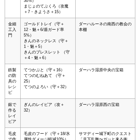
30%）
まじょのてぶくろ（攻魔
＋7・きようさ＋15）
金細
ゴールドトレイ（守＋
ダーハルーネの南西の教会の
工入
12・魅＋6/盾ガード率
本棚
門
5%）
きんのネックレス（守＋
1・魅＋5）
きんのブレスレット （守
＋4・魅＋6）
鉄製
てつかぶと（守＋16）
ダーハラ湿原中央の宝箱
の防
てつのむねあて （守＋
具の
25）
レシ
てつのよろい（守＋32）
ピ
銀で
ぎんのレイピア（攻＋
ダーハラ湿原西の宝箱
作る
32）
レイ
ピア
毛皮
毛皮のフード（守＋18/氷
サマディー城下町のクエスト
で作
属性ダメージ軽減10%）
「月下乱舞〜ガッと来る衝