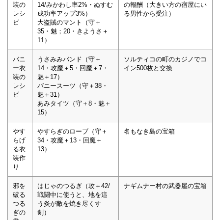
装の
14/みかわし率2%・ぬすむ
の報酬（大きい方の宿屋にい
レシ
成功率アップ3%）
る男性から受注）
ピ
大盗賊のマント（守＋
35・魅；20・きようさ＋
11）
バニ
うさみみバンド（守＋
ソルティコの町のカジノでコ
ー衣
14・攻魔＋5・回魔＋7・
イン500枚と交換
装の
魅＋17）
レシ
バニースーツ（守＋38・
ピ
魅＋31）
あみタイツ（守＋8・魅＋
15）
やす
やすらぎのローブ（守＋
名もなき島の宝箱
らげ
34・攻魔＋13・回魔＋
る衣
13）
装作
り
邪を
はじゃのつるぎ（攻＋42/
ナギムナー村の武器屋の宝箱
破る
戦闘中に使うと、地を這
つる
う炎が敵を焼き尽くす
ぎの
剣）