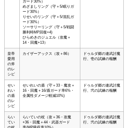
ガード30%）
めざましリング（守＋5/眠りガ
ード30%）
りせいのリング（守＋5/混乱ガ
ード30%）
ソーサリーリング（守＋5/戦闘
勝利時MP回復+4)
ひらめきのジュエル（攻魔＋
14・回魔+13）
皇帝
カイザーアックス（攻＋86）
ドゥルダ郷の連武討魔
愛用
行、壱の試練の報酬
の斧
のレ
シピ
せい
せいれいの盾（守＋33・魔攻＋
ドゥルダ郷の連武討魔
れい
16・回魔＋16/盾ガード率6%・
行、弐の試練の報酬
の盾
全属性ダメージ軽減10%)
のレ
シピ
らい
らいていの杖（攻＋36・攻魔
ドゥルダ郷の連武討魔
てい
+36・回魔＋44・武器ガード
行、弐の試練の報酬
の杖
率/MP吸収率10%）