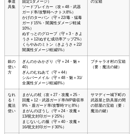
事道
固定1ダメージ）
の宝箱
具集
ソードブレイカー（攻＋48・武器
ガード率/攻撃時ヘナトス8%）
かげのターバン（守＋22/毒・猛毒
ガード15%・闇属性ダメージ軽減
10%）
ぬすっとのグローブ（守＋3・きよ
うさ＋12/ぬすむ成功率アップ2%）
くらやみのミトン（きようさ＋22/
闇属性ダメージ軽減5%）
銀の
ぎんのかみかざり（守＋24・魅＋
プチャラオ村の宝箱
使い
40）
（要：魔法の鍵）
方
ぎんのむねあて（守＋44）
シルバーメイル（守＋48・魅＋31/
全属性ダメージ軽減8%）
なれ
まがんの杖（攻＋27・攻魔＋25・
サマディー城下町の
る！
回魔＋12・武器ガード率/MP吸収率
武器屋と防具屋の間
魔法
9%・盾ガード率/攻撃時マヒ8%）
の部屋の宝箱（要：
使い
まがんのぼうし（守＋24・攻魔＋
魔法の鍵）
13/呪文封印ガード25%）
まじないしの服（守＋40・攻魔＋
16/呪文封印ガード30%）