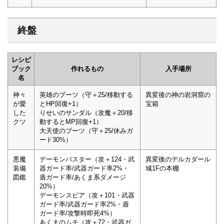
終盤
レシピ
ブック
作れるもの
入手場所
名
神々
英雄のブーツ（守＋25/移動する
異変後の神の岩洞窟の
が愛
とHP回復+1）
宝箱
した
りせいのサンダル（攻魔＋20/移
クツ
動するとMP回復+1）
大天使のブーツ（守＋25/休みガ
ード30%）
悪魔
デーモンバスター（攻＋124・武
異変後のデルカダール
装備
器ガード率/武器ガード率2%・
城1Fの本棚
図鑑
盾ガード率/あくま系ダメージ
20%）
デーモンスピア（攻＋101・武器
ガード率/武器ガード率2%・盾
ガード率/攻撃時即死4%）
あくまのムチ（攻＋72・武器ガ