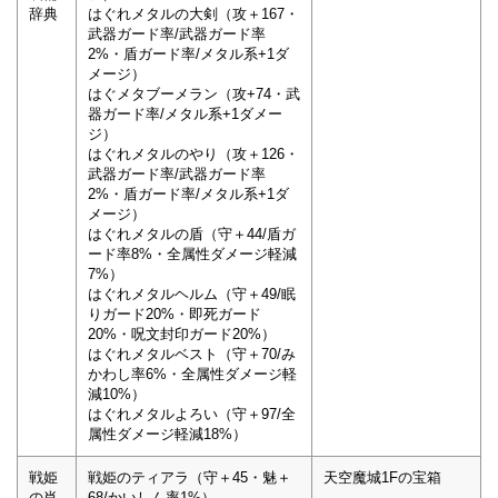
辞典
はぐれメタルの大剣（攻＋167・
武器ガード率/武器ガード率
2%・盾ガード率/メタル系+1ダ
メージ）
はぐメタブーメラン（攻+74・武
器ガード率/メタル系+1ダメー
ジ）
はぐれメタルのやり（攻＋126・
武器ガード率/武器ガード率
2%・盾ガード率/メタル系+1ダ
メージ）
はぐれメタルの盾（守＋44/盾ガ
ード率8%・全属性ダメージ軽減
7%）
はぐれメタルヘルム（守＋49/眠
りガード20%・即死ガード
20%・呪文封印ガード20%）
はぐれメタルベスト（守＋70/み
かわし率6%・全属性ダメージ軽
減10%）
はぐれメタルよろい（守＋97/全
属性ダメージ軽減18%）
戦姫
戦姫のティアラ（守＋45・魅＋
天空魔城1Fの宝箱
の肖
68/かいしん率1%）