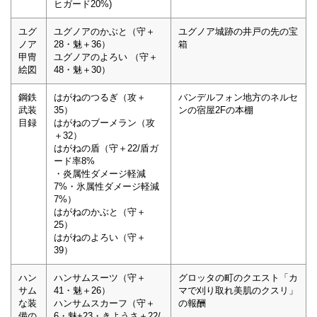
ヒガード20%)
ユグ
ユグノアのかぶと（守＋
ユグノア城跡の井戸の先の宝
ノア
28・魅＋36）
箱
甲冑
ユグノアのよろい （守＋
絵図
48・魅＋30）
鋼鉄
はがねのつるぎ（攻＋
バンデルフォン地方のネルセ
武装
35）
ンの宿屋2Fの本棚
目録
はがねのブーメラン（攻
＋32）
はがねの盾（守＋22/盾ガ
ード率8%
・炎属性ダメージ軽減
7%・氷属性ダメージ軽減
7%）
はがねのかぶと（守＋
25）
はがねのよろい（守＋
39）
ハン
ハンサムスーツ（守＋
グロッタの町のクエスト「カ
サム
41・魅＋26）
マで刈り取れ美肌のクスリ」
な装
ハンサムスカーフ（守＋
の報酬
備の
6・魅+23・きようさ＋22/