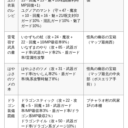
王の
15・回魔＋15・魅＋20/戦闘勝利時
個
衣装
MP回復+1）
のレ
ユグノアのマント（守＋47・魔攻
シピ
＋10・回魔＋16・魅＋21/呪文封印
ガード10%・混乱ガード10%・魅了
ガード10%）
雷電
いかずちの杖（攻＋24・魔攻＋
怪鳥の幽谷の宝箱
宿す
22・回魔＋10/MP吸収率9%）
（マップ最南西）
武具
いなずまのやり（攻＋85・武器ガ
の書
ード率/武器ガード率2%・盾ガード
率/雷属性攻撃
はや
はやぶさのツメ（攻＋31・武器ガ
怪鳥の幽谷の宝箱
ぶさ
ード率/かいしん率2%・盾ガード
（マップ最北の中央
のツ
率/鳥系攻撃時魅了8%）
部（ボスエリア手
メの
前））
本
ドラ
ドラゴンスティック（攻＋22・攻
プチャラオ村の民家
ゴン
魔＋5・回魔＋18・武器ガード
1Fの本棚
装備
率/MP吸収率3%・盾ガード率/ドラ
図鑑
ゴン系MP吸収2％）
ドラゴンテイル（攻＋50・武器ガ
ード率/ドラゴン系ダメージ10%）