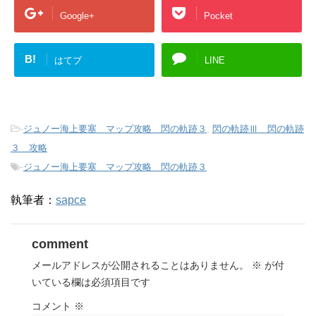
Google+
Pocket
B!
はてブ
LINE
-
ジュノー海上要塞 マップ攻略 閃の軌跡３
,
閃の軌跡Ⅲ 閃の軌跡
３ 攻略
-
ジュノー海上要塞 マップ攻略 閃の軌跡３
執筆者：
sapce
comment
メールアドレスが公開されることはありません。
※
が付
いている欄は必須項目です
コメント
※