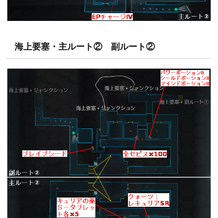
海上要塞・主ルート② 副ルート②