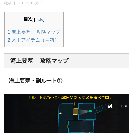
投稿日：
2017年10月5日
目次
[
hide
]
1
海上要塞 攻略マップ
2
入手アイテム（宝箱）
海上要塞 攻略マップ
海上要塞・副ルート①