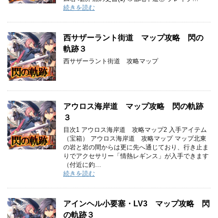
続きを読む
西サザーラント街道 マップ攻略 閃の
軌跡３
西サザーラント街道 攻略マップ
アウロス海岸道 マップ攻略 閃の軌跡
３
目次1 アウロス海岸道 攻略マップ2 入手アイテム
（宝箱） アウロス海岸道 攻略マップ マップ北東
の岩と岩の間からは更に先へ通じており、行き止ま
りでアクセサリー「情熱レギンス」が入手できます
（付近に釣…
続きを読む
アインヘル小要塞・LV3 マップ攻略 閃
の軌跡３