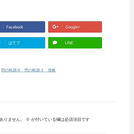
Facebook
Google+
!
はてブ
LINE
,
閃の軌跡Ⅲ 閃の軌跡３ 攻略
ありません。
※
が付いている欄は必須項目です