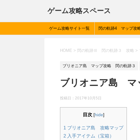
ゲーム攻略スペース
ゲーム攻略サイト一覧
閃の軌跡4 マップ攻
HOME
>
閃の軌跡Ⅲ 閃の軌跡３ 攻略
>
ブリオニア島 マップ攻略 閃の軌跡３
ブリオニア島 マ
投稿日：
2017年10月5日
目次
[
hide
]
1
ブリオニア島 攻略マップ
2
入手アイテム（宝箱）