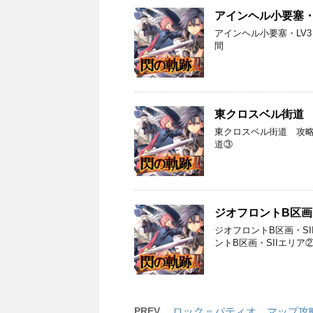
アインヘル小要塞・
アインヘル小要塞・LV3
間
東クロスベル街道
東クロスベル街道 攻略
道③
ジオフロントB区画
ジオフロントB区画・SI
ントB区画・SIIエリア
PREV
ロック＝パティオ マップ攻