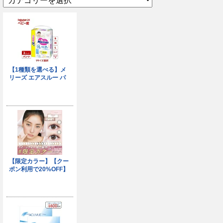
テ
ゴ
リ
ー