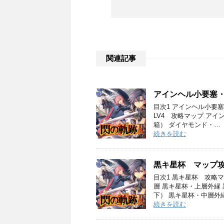
関連記事
アインヘル小要塞・
目次1 アインヘル小要塞
LV4 攻略マップ アイ
箱） ダイヤモンド・…
続きを読む
黒キ星杯 マップ
目次1 黒キ星杯 攻略
層 黒キ星杯・上層外縁
下） 黒キ星杯・中層外
続きを読む