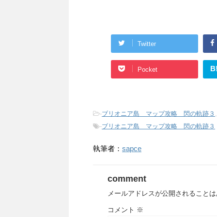
Twitter
B
Pocket
-
ブリオニア島 マップ攻略 閃の軌跡３
-
ブリオニア島 マップ攻略 閃の軌跡３
執筆者：
sapce
comment
メールアドレスが公開されることは
コメント
※