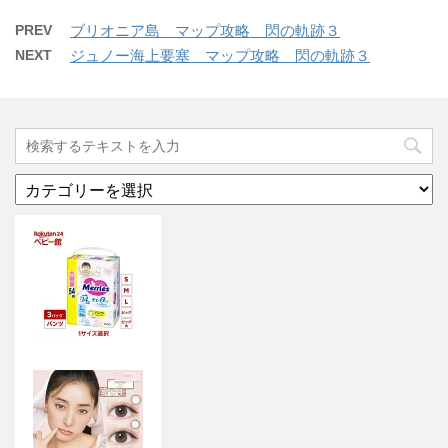
PREV
ブリオニア島 マップ攻略 閃の軌跡３
NEXT
ジュノー海上要塞 マップ攻略 閃の軌跡３
カ
テ
ゴ
リ
ー