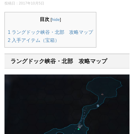
投稿日：
2017年10月5日
目次
[
hide
]
1
ラングドック峡谷・北部 攻略マップ
2
入手アイテム（宝箱）
ラングドック峡谷・北部 攻略マップ