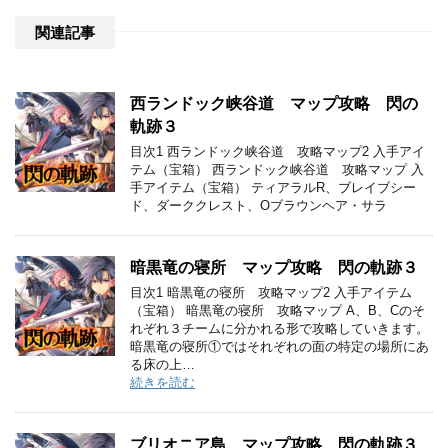
関連記事
西ランドック峡谷道 マップ攻略 閃の
軌跡３
目次1 西ランドック峡谷道 攻略マップ2 入手アイ
テム（宝箱） 西ランドック峡谷道 攻略マップ 入
手アイテム（宝箱） ティアラルR、ブレイブシー
ド、ダーククレスト、Oブラウンヘア・サラ
暗黒竜の寝所 マップ攻略 閃の軌跡３
目次1 暗黒竜の寝所 攻略マップ2 入手アイテム
（宝箱） 暗黒竜の寝所 攻略マップ A、B、Cのそ
れぞれ３チームに分かれる形で攻略していきます。
暗黒竜の寝所①ではそれぞれの面の特定の場所にあ
る床の上…
続きを読む
ブリオニア島 マップ攻略 閃の軌跡３