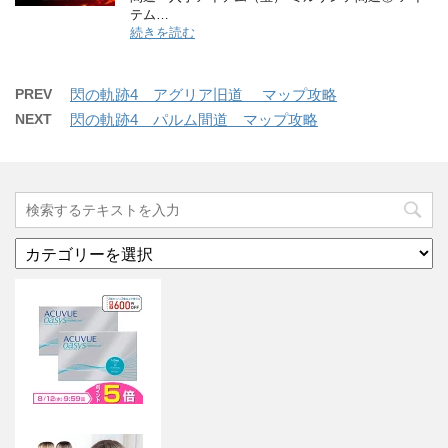
テム…
続きを読む
PREV
閃の軌跡4 アグリア旧道 マップ攻略
NEXT
閃の軌跡4 パルム間道 マップ攻略
カ
テ
ゴ
リ
ー