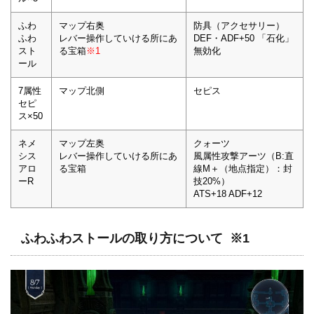
ふわ
マップ右奥
防具（アクセサリー）
ふわ
レバー操作していける所にあ
DEF・ADF+50 「石化」
スト
る宝箱
※1
無効化
ール
7属性
マップ北側
セピス
セピ
ス×50
ネメ
マップ左奥
クォーツ
シス
レバー操作していける所にあ
風属性攻撃アーツ（B:直
アロ
る宝箱
線M＋（地点指定）：封
ーR
技20%）
ATS+18 ADF+12
ふわふわストールの取り方について ※1